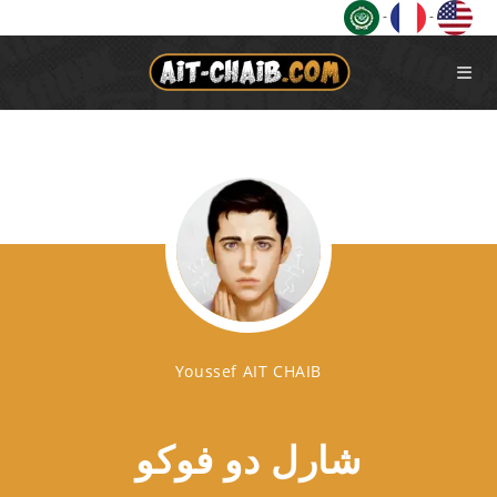
Ski
-
-
t
conten
Youssef AIT CHAIB
شارل دو فوكو