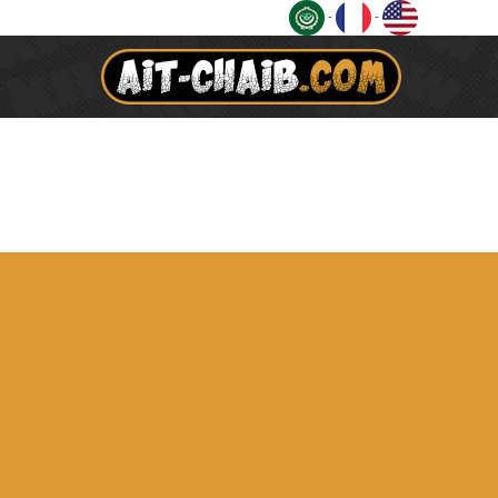
Ski
-
-
t
conten