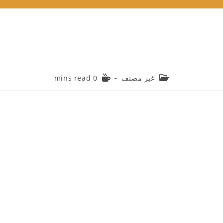
Reading
Post
غير مصنف
0 mins read
time:
category: