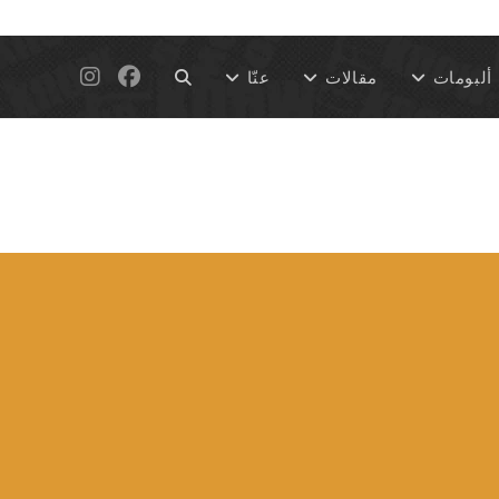
Toggle
ألبومات
مقالات
عنّا
website
search