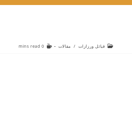
Reading
Post
قبائل ورزازات
/
مقالات
0 mins read
time:
category: