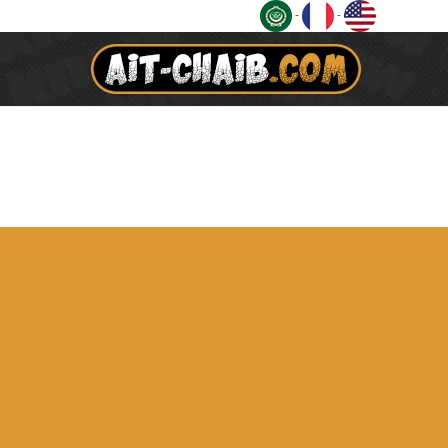
Ski
-
-
t
conten