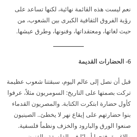
نعم ليست هذه القائمة نهائية، لكنها تساعد على
رؤية الفروق الثقافية الكبرى بين الشعوب، من
حيث لغاتها، ومعتقداتها، وفنونها، وطرق عيشها.
6- الحضارات القديمة
قبل أن نصل إلى عالم اليوم، سبقتنا شعوب عظيمة
تركت بصمتها على التاريخ: السومريون مثلاً، عرفوا
كأول حضارة ابتكرت الكتابة. والمصريون القدماء
بنوا حضارتهم على إيقاع نهر لا يخطئ.. الصينيون
صنعوا الورق والبارود والخزف ونظماً فلسفية.
والإغريق فتحوا أبوابًا في الفلسفة والفنون