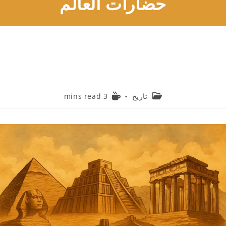
حضارات العالم
Reading
Post
تاريخ
3 mins read
time:
category: