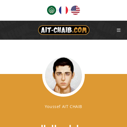
Ski
-
-
t
conten
Youssef AIT CHAIB