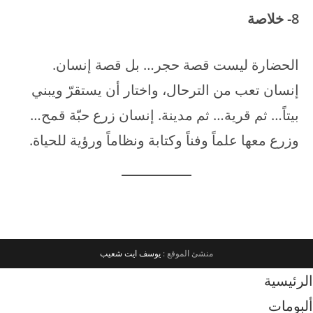
8- خلاصة
الحضارة ليست قصة حجر… بل قصة إنسان.
إنسان تعب من الترحال، واختار أن يستقرّ ويبني
بيتاً… ثم قرية… ثم مدينة. إنسان زرع حبّة قمح…
وزرع معها علماً وفناً وكتابة ونظاماً ورؤية للحياة.
منشئ الموقع :
يوسف ايت شعيب
الرئيسية
ألبومات