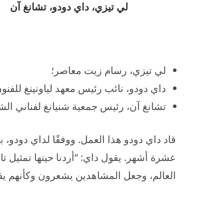
لي تيزي، داي دودو، تشانغ آن
لي تيزي، رسام زيت معاصر؛
داي دودو، نائب رئيس معهد لياونينغ للفنو
تشانغ آن، رئيس جمعية شنيانغ لفناني ال
عشرة أشهر. يقول داي: “أردنا حينها تمثيل ت
العالم، وجعل المشاهدين يشعرون وكأنهم يق