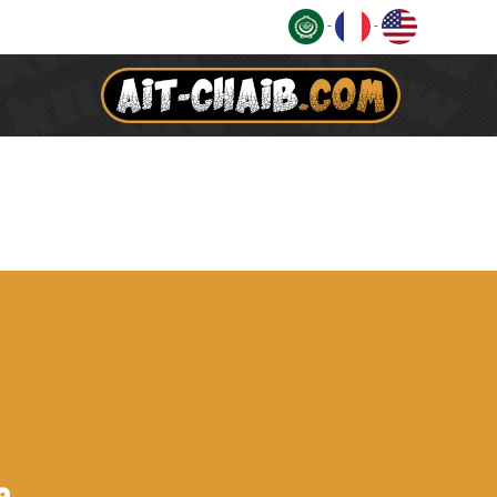
Ski
-
-
t
conten
م