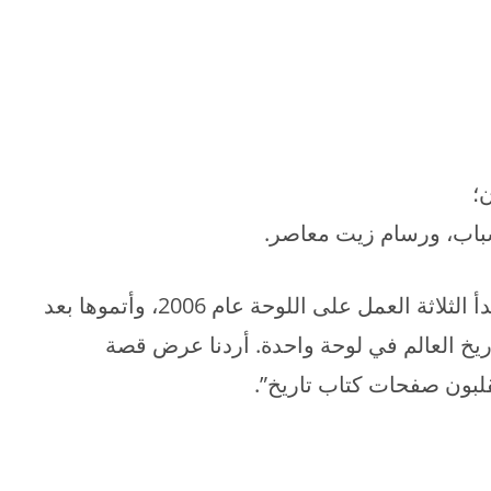
ن؛
شباب، ورسام زيت معاصر.
قاد داي دودو هذا العمل. ووفقًا لداي دودو، بدأ الثلاثة العمل على اللوحة عام 2006، وأتموها بعد
اريخ العالم في لوحة واحدة. أردنا عرض قصة
لبون صفحات كتاب تاريخ”.