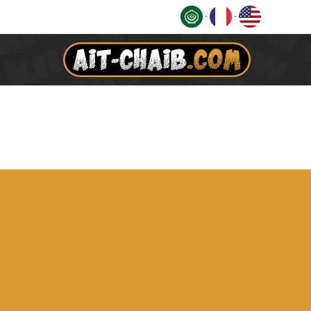
Ski
-
-
t
conten