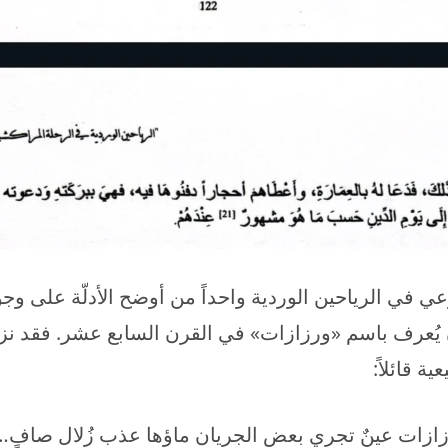
عي في الرياحين الوردية واحداً من أوضح الأدلّة على
 يُعرف باسم «ورزازات» في القرن السابع عشر. فقد نز
ية قائلاً:
 بورزازات عينٌ تجري بعض الجريان ماؤها عذب زُلال صاف