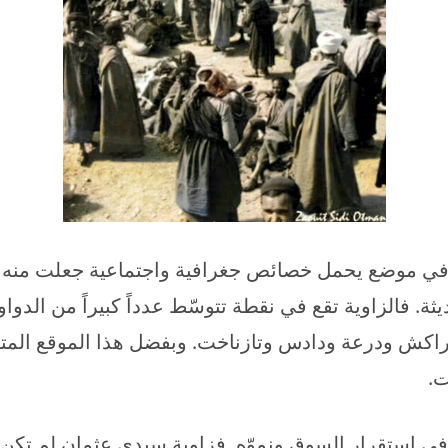
موضع يحمل خصائص جغرافية واجتماعية جعلت منه مركز
ثة. فالزاوية تقع في نقطة تتوسّط عدداً كبيراً من الد
راكش ودرعة ودادس وتازناخت. وبفضل هذا الموقع المت
ت.
ز في استقرار السوق ونموّه. فزاوية سيدي عثمان لم تكن 