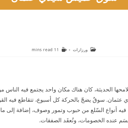
Reading
Post
ورزازات
11 mins read
time:
category:
محها الحديثة، كان هناك مكان واحد يجتمع فيه الناس م
عثمان. سوقٌ يضجّ بالحركة كل أسبوع، تتقاطع فيه الق
ه أنواع السّلع من حبوب وتمور وصوف، إضافة إلى ما ي
م عنده الخصومات، وتُعقَد الصفقات.