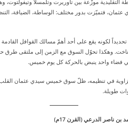
 التقليدية موزّعة بين تاوريرت وتلمسلا وتيفولتوت، وه
يدي عثمان، فتميّزت بدور مختلف: الوساطة، الضيافة، التن
تحديداً لكونه يقع على أحد أهمّ مسالك القوافل القادم
ناخت. وهكذا تحوّل السوق مع الزمن إلى ملتقى طرق ح
في فضاء واحد ينبض بالحركة كل يوم خميس.
اوية في تنظيمه، ظلّ سوق خميس سيدي عثمان القلب ا
وات طويلة.
 ناصر الدرعي (القرن 17م)