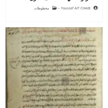
Post
Post
Youssef AIT CHAIB
مخطوطات
category:
author: