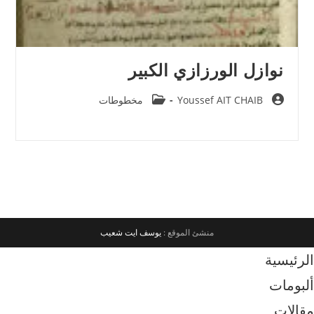
نوازل الورزازي الكبير
Post
Post
Youssef AIT CHAIB
مخطوطات
category:
author:
منشئ الموقع :
يوسف ايت شعيب
الرئيسية
ألبومات
مقالات