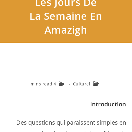
Les Jours De
La Semaine En
Amazigh
Temps
Post
4 mins read
Culturel
de
category:
lecture :
Introduction
Des questions qui paraissent simples en