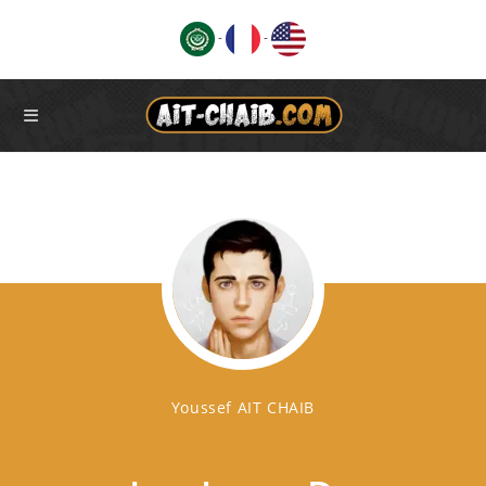
Ski
-
-
t
conten
Youssef AIT CHAIB