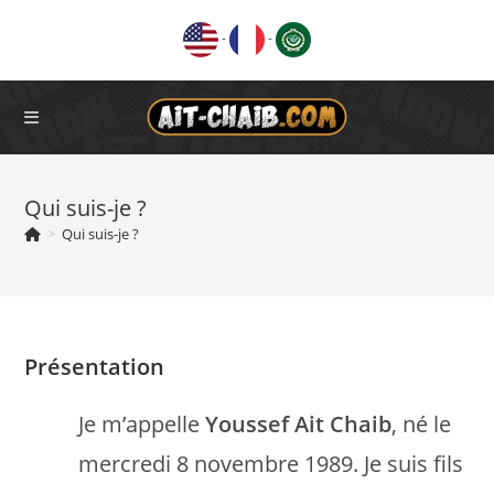
Skip
-
-
to
content
Qui suis-je ?
>
Qui suis-je ?
Présentation
Je m’appelle
Youssef Ait Chaib
, né le
mercredi 8 novembre 1989. Je suis fils