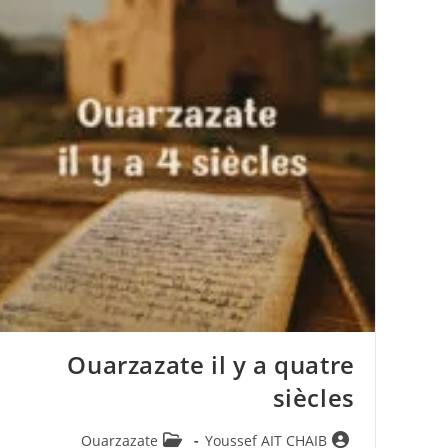
Ouarzazate il y a quatre
siècles
Post
Auteur/autrice
Ouarzazate
Youssef AIT CHAIB