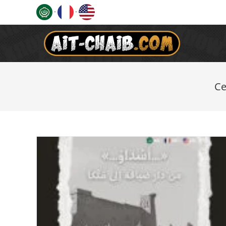
-
-
Ce