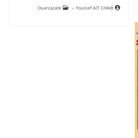
Post
Auteur/autrice
Ouarzazate
Youssef AIT CHAIB
category:
de
la
publication :