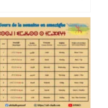
category:
de
la
publication :