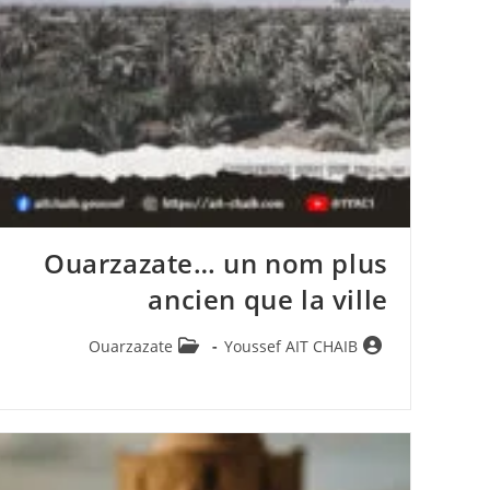
Ouarzazate… un nom plus
ancien que la ville
Post
Auteur/autrice
Ouarzazate
Youssef AIT CHAIB
category:
de
la
publication :