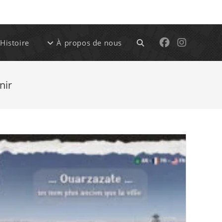
Ski
t
conten
Toggle
Histoire
À propos de nous
website
nir
search