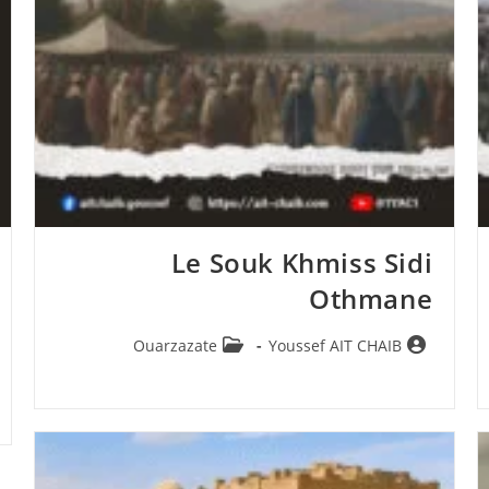
Le Souk Khmiss Sidi
Othmane
Post
Auteur/autrice
Ouarzazate
Youssef AIT CHAIB
category:
de
la
publication :