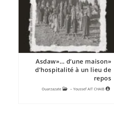
«Asdaw»… d’une maison
d’hospitalité à un lieu de
repos
Post
Auteur/autrice
Ouarzazate
Youssef AIT CHAIB
category:
de
la
publication :