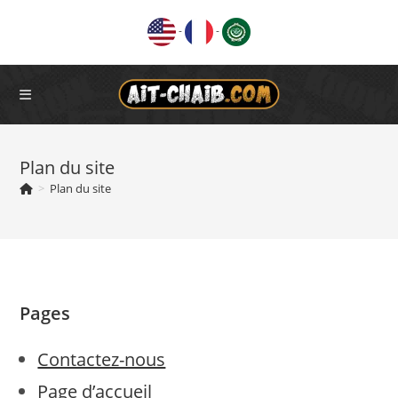
Skip
-
-
to
content
Plan du site
>
Plan du site
Pages
Contactez-nous
Page d’accueil