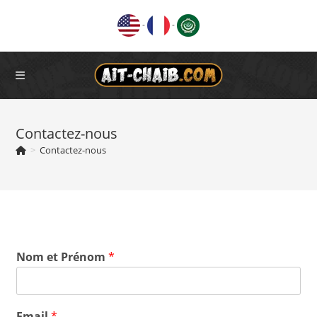
Skip
-
-
to
content
Contactez-nous
>
Contactez-nous
Nom et Prénom
*
Email
*