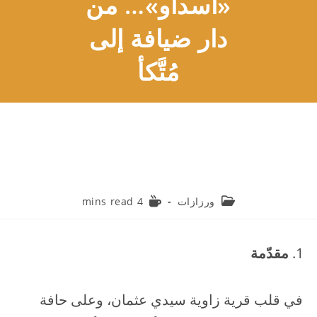
«أسداو»… من
دار ضيافة إلى
مُتَّكأ
Reading
Post
ورزازات
4 mins read
time:
category:
مقدّمة
في قلب قرية زاوية سيدي عثمان، وعلى حافة