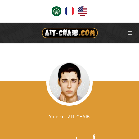
Ski
-
-
t
conten
Youssef AIT CHAIB