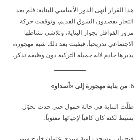
هذا القرار أنهى الدور الأساسي للبناية: فلم يعد
التجار يقصدون السوق القديم، وتوقفت حركة
مرور القوافل بجوار البناية، وتلاشى نشاطها
الاجتماعي تدريجياً. فبقيت بعد ذلك شبه مهجورة،
يديرها خادم لالة جميلة التركية دون وظيفة تذكر.
من بناية مهجورة إلى «أسداو»
ظلّت البناية في حالة خمول حتى حدث تحوّل
بسيط لكنه كان كافياً لإحيائها معنوياً:
فتح باب مسجد زاوية سيدي عثمان خارج سور